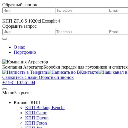
Обратный звонок
КПП ZF16 S 1920td Ecosplit 4
Оформить запрос
О нас
Портфолио
Компания Агрегатор
Коробки передач для грузовиков и спецте
Свяжитесь с нами
Обратный звонок
+7 931 107-61-04
Меню
Закрыть
Каталог КПП
КПП Beifang Benchi
КПП Camc
КПП Dayun
КПП Foton