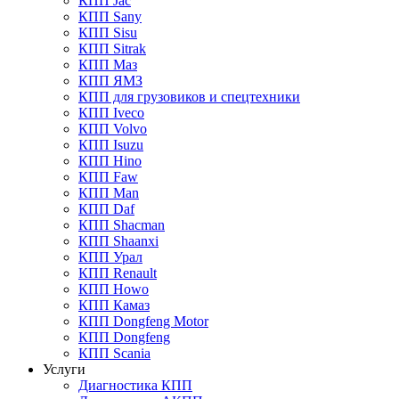
КПП Jac
КПП Sany
КПП Sisu
КПП Sitrak
КПП Маз
КПП ЯМЗ
КПП для грузовиков и спецтехники
КПП Iveco
КПП Volvo
КПП Isuzu
КПП Hino
КПП Faw
КПП Man
КПП Daf
КПП Shacman
КПП Shaanxi
КПП Урал
КПП Renault
КПП Howo
КПП Камаз
КПП Dongfeng Motor
КПП Dongfeng
КПП Scania
Услуги
Диагностика КПП