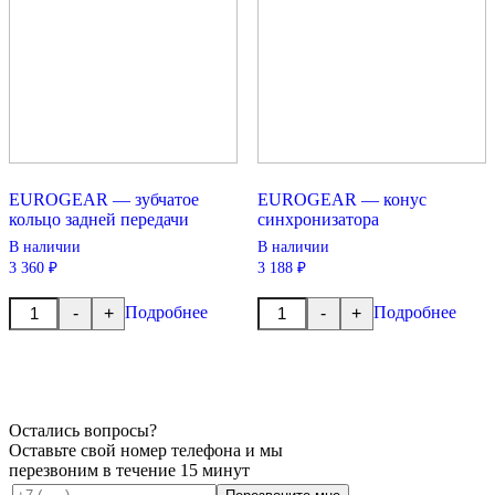
EUROGEAR — зубчатое
EUROGEAR — конус
кольцо задней передачи
синхронизатора
В наличии
В наличии
3 360 ₽
3 188 ₽
Количество
Количество
Подробнее
Подробнее
-
+
-
+
товара
товара
EUROGEAR
EUROGEAR
-
-
зубчатое
конус
кольцо
синхронизатора
задней
передачи
Остались вопросы?
Оставьте свой номер телефона и мы
перезвоним в течение 15 минут