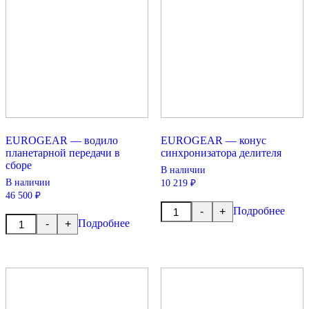
EUROGEAR — водило
EUROGEAR — конус
планетарной передачи в
синхронизатора делителя
сборе
В наличии
В наличии
10 219 ₽
46 500 ₽
Количество
Подробнее
-
+
товара
Количество
Подробнее
-
+
EUROGEAR
товара
-
EUROGEAR
конус
-
синхронизатора
водило
делителя
планетарной
передачи
в
сборе