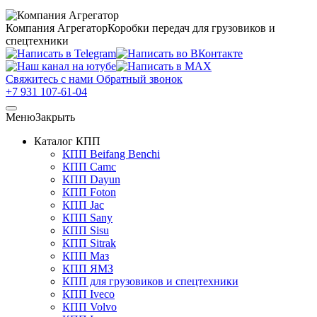
Компания Агрегатор
Коробки передач для грузовиков и
спецтехники
Свяжитесь с нами
Обратный звонок
+7 931 107-61-04
Меню
Закрыть
Каталог КПП
КПП Beifang Benchi
КПП Camc
КПП Dayun
КПП Foton
КПП Jac
КПП Sany
КПП Sisu
КПП Sitrak
КПП Маз
КПП ЯМЗ
КПП для грузовиков и спецтехники
КПП Iveco
КПП Volvo