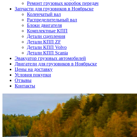
Ремонт грузовых коробок передач
Запчасти для грузовиков в Ноябрьске
Коленчатый вал
Распределительный вал
Блоки двигателя
Комплектные КПП
Детали сцепления
Детали КПП ZF
Детали КПП Volvo
Детали КПП Scania
Эвакуатор грузовых автомобилей
Двигатели для грузовиков в Ноябрьске
Цены на доставку
Условия покупки
Отзывы
Контакты