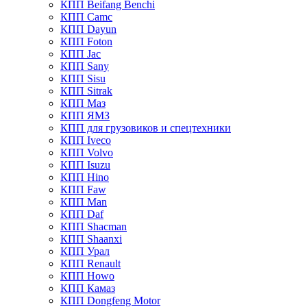
КПП Beifang Benchi
КПП Camc
КПП Dayun
КПП Foton
КПП Jac
КПП Sany
КПП Sisu
КПП Sitrak
КПП Маз
КПП ЯМЗ
КПП для грузовиков и спецтехники
КПП Iveco
КПП Volvo
КПП Isuzu
КПП Hino
КПП Faw
КПП Man
КПП Daf
КПП Shacman
КПП Shaanxi
КПП Урал
КПП Renault
КПП Howo
КПП Камаз
КПП Dongfeng Motor