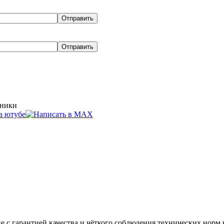
хники
Эвакуатор
Двигатели для
Ц
грузовых
грузовиков в
до
автомобилей
Ноябрьске
с гарантией качества и чёткого соблюдения технических норм в