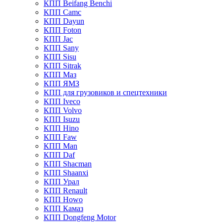
КПП Beifang Benchi
КПП Camc
КПП Dayun
КПП Foton
КПП Jac
КПП Sany
КПП Sisu
КПП Sitrak
КПП Маз
КПП ЯМЗ
КПП для грузовиков и спецтехники
КПП Iveco
КПП Volvo
КПП Isuzu
КПП Hino
КПП Faw
КПП Man
КПП Daf
КПП Shacman
КПП Shaanxi
КПП Урал
КПП Renault
КПП Howo
КПП Камаз
КПП Dongfeng Motor