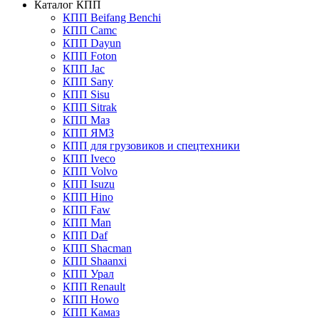
Каталог КПП
КПП Beifang Benchi
КПП Camc
КПП Dayun
КПП Foton
КПП Jac
КПП Sany
КПП Sisu
КПП Sitrak
КПП Маз
КПП ЯМЗ
КПП для грузовиков и спецтехники
КПП Iveco
КПП Volvo
КПП Isuzu
КПП Hino
КПП Faw
КПП Man
КПП Daf
КПП Shacman
КПП Shaanxi
КПП Урал
КПП Renault
КПП Howo
КПП Камаз