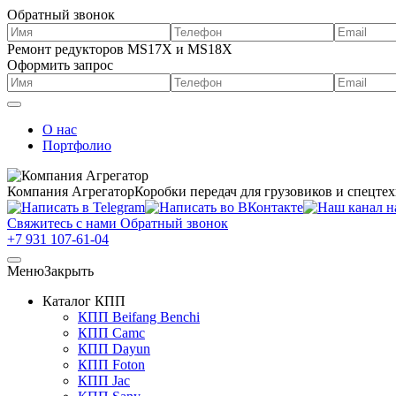
Обратный звонок
Ремонт редукторов MS17X и MS18X
Оформить запрос
О нас
Портфолио
Компания Агрегатор
Коробки передач для грузовиков и спецте
Свяжитесь с нами
Обратный звонок
+7 931 107-61-04
Меню
Закрыть
Каталог КПП
КПП Beifang Benchi
КПП Camc
КПП Dayun
КПП Foton
КПП Jac