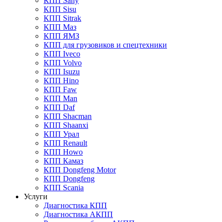
КПП Sany
КПП Sisu
КПП Sitrak
КПП Маз
КПП ЯМЗ
КПП для грузовиков и спецтехники
КПП Iveco
КПП Volvo
КПП Isuzu
КПП Hino
КПП Faw
КПП Man
КПП Daf
КПП Shacman
КПП Shaanxi
КПП Урал
КПП Renault
КПП Howo
КПП Камаз
КПП Dongfeng Motor
КПП Dongfeng
КПП Scania
Услуги
Диагностика КПП
Диагностика АКПП