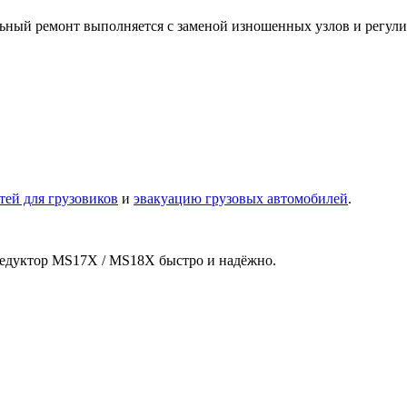
ьный ремонт выполняется с заменой изношенных узлов и регули
тей для грузовиков
и
эвакуацию грузовых автомобилей
.
редуктор MS17X / MS18X быстро и надёжно.