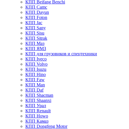
КПП Beifang Benchi
КПП Camc
КПП Dayun
КПП Foton
КПП Jac
КПП Sany
КПП Sisu
КПП Sitrak
КПП Маз
КПП ЯМЗ
КПП для грузовиков и спецтехники
КПП Iveco
КПП Volvo
КПП Isuzu
КПП Hino
КПП Faw
КПП Man
КПП Daf
КПП Shacman
КПП Shaanxi
КПП Урал
КПП Renault
КПП Howo
КПП Камаз
КПП Dongfeng Motor