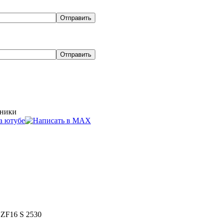
хники
ля грузовиков в Ноябрьске
Эвакуатор
Цены на доставку
Условия покупки
ZF16 S 2530