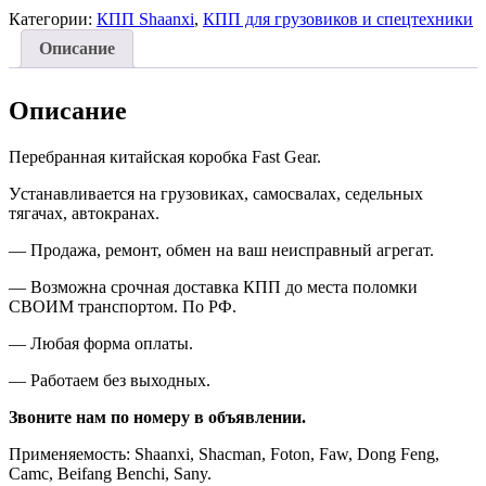
Категории:
КПП Shaanxi
,
КПП для грузовиков и спецтехники
Описание
Описание
Перебранная китайская коробка
Fast Gear.
У
станавливается на грузовиках, самосвалах, седельных
тягачах, автокранах
.
—
Продажа, ремонт, обмен на ваш неисправный агрегат.
—
Возможна срочная доставка КПП до места поломки
СВОИМ транспортом. По РФ.
—
Любая форма оплаты.
—
Работаем без выходных.
Звоните нам по номеру в объявлении.
П
рименяемость: Shaanxi, Shacman
, Foton, Faw, Dong Feng,
Camc, Beifang Benchi, Sany.