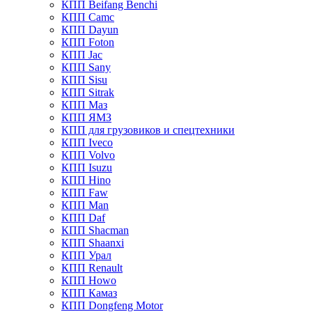
КПП Beifang Benchi
КПП Camc
КПП Dayun
КПП Foton
КПП Jac
КПП Sany
КПП Sisu
КПП Sitrak
КПП Маз
КПП ЯМЗ
КПП для грузовиков и спецтехники
КПП Iveco
КПП Volvo
КПП Isuzu
КПП Hino
КПП Faw
КПП Man
КПП Daf
КПП Shacman
КПП Shaanxi
КПП Урал
КПП Renault
КПП Howo
КПП Камаз
КПП Dongfeng Motor