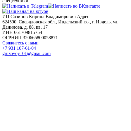
спецтехники
ИП Созинов Кирилл Владимирович Адрес
624590, Свердловская обл., Ивдельский г.о., г. Ивдель, ул.
Данилова, д. 88, кв. 17
ИНН 661709815754
ОГРНИП 320665800058871
Свяжитесь с нами
+7 931 107-61-04
gruzovoy101@gmail.com