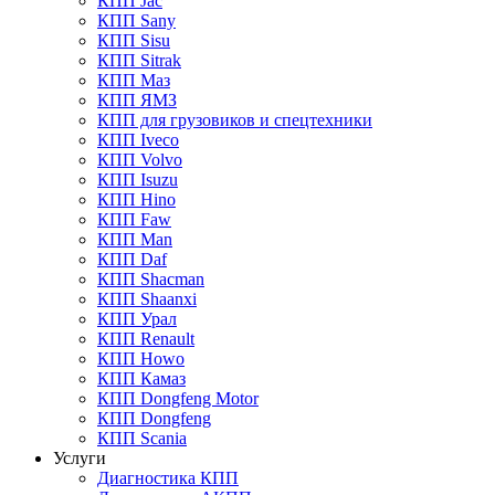
КПП Jac
КПП Sany
КПП Sisu
КПП Sitrak
КПП Маз
КПП ЯМЗ
КПП для грузовиков и спецтехники
КПП Iveco
КПП Volvo
КПП Isuzu
КПП Hino
КПП Faw
КПП Man
КПП Daf
КПП Shacman
КПП Shaanxi
КПП Урал
КПП Renault
КПП Howo
КПП Камаз
КПП Dongfeng Motor
КПП Dongfeng
КПП Scania
Услуги
Диагностика КПП