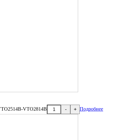
е VTO2514B-VTO2814B
Подробнее
-
+