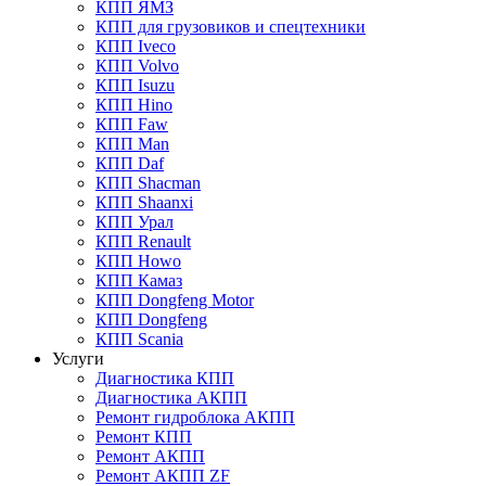
КПП ЯМЗ
КПП для грузовиков и спецтехники
КПП Iveco
КПП Volvo
КПП Isuzu
КПП Hino
КПП Faw
КПП Man
КПП Daf
КПП Shacman
КПП Shaanxi
КПП Урал
КПП Renault
КПП Howo
КПП Камаз
КПП Dongfeng Motor
КПП Dongfeng
КПП Scania
Услуги
Диагностика КПП
Диагностика АКПП
Ремонт гидроблока АКПП
Ремонт КПП
Ремонт АКПП
Ремонт АКПП ZF