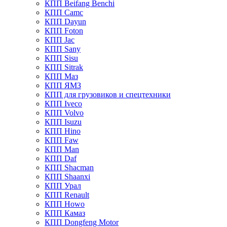
КПП Beifang Benchi
КПП Camc
КПП Dayun
КПП Foton
КПП Jac
КПП Sany
КПП Sisu
КПП Sitrak
КПП Маз
КПП ЯМЗ
КПП для грузовиков и спецтехники
КПП Iveco
КПП Volvo
КПП Isuzu
КПП Hino
КПП Faw
КПП Man
КПП Daf
КПП Shacman
КПП Shaanxi
КПП Урал
КПП Renault
КПП Howo
КПП Камаз
КПП Dongfeng Motor