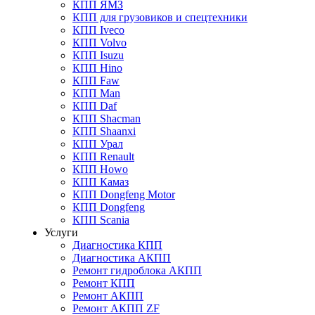
КПП ЯМЗ
КПП для грузовиков и спецтехники
КПП Iveco
КПП Volvo
КПП Isuzu
КПП Hino
КПП Faw
КПП Man
КПП Daf
КПП Shacman
КПП Shaanxi
КПП Урал
КПП Renault
КПП Howo
КПП Камаз
КПП Dongfeng Motor
КПП Dongfeng
КПП Scania
Услуги
Диагностика КПП
Диагностика АКПП
Ремонт гидроблока АКПП
Ремонт КПП
Ремонт АКПП
Ремонт АКПП ZF