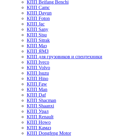
КПП Beifang Benchi
КПП Camc
КПП Dayun
КПП Foton
КПП Jac
КПП Sany
КПП Sisu
КПП Sitrak
КПП Маз
КПП ЯМЗ
КПП для грузовиков и спецтехники
КПП Iveco
КПП Volvo
КПП Isuzu
КПП Hino
КПП Faw
КПП Man
КПП Daf
КПП Shacman
КПП Shaanxi
КПП Урал
КПП Renault
КПП Howo
КПП Камаз
КПП Dongfeng Motor