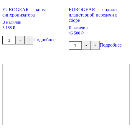
EUROGEAR — конус
EUROGEAR — водило
синхронизатора
планетарной передачи в
сборе
В наличии
В наличии
3 188 ₽
46 500 ₽
Количество
Подробнее
-
+
товара
Количество
Подробнее
-
+
EUROGEAR
товара
-
EUROGEAR
конус
-
синхронизатора
водило
планетарной
передачи
в
сборе