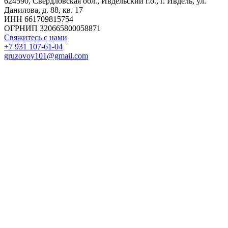
624590, Свердловская обл., Ивдельский г.о., г. Ивдель, ул.
Данилова, д. 88, кв. 17
ИНН 661709815754
ОГРНИП 320665800058871
Свяжитесь с нами
+7 931 107-61-04
gruzovoy101@gmail.com