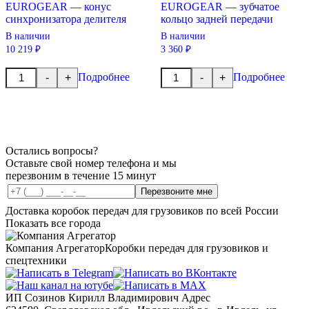
EUROGEAR — конус
EUROGEAR — зубчатое
синхронизатора делителя
кольцо задней передачи
В наличии
В наличии
10 219 ₽
3 360 ₽
Количество
Количество
Подробнее
Подробнее
-
+
-
+
товара
товара
EUROGEAR
EUROGEAR
-
-
конус
зубчатое
синхронизатора
кольцо
делителя
задней
передачи
Остались вопросы?
Оставьте свой номер телефона и мы
перезвоним в течение 15 минут
Перезвоните мне
Доставка коробок передач для грузовиков по всей России
Показать все города
Компания Агрегатор
Коробки передач для грузовиков и
спецтехники
ИП Созинов Кирилл Владимирович Адрес