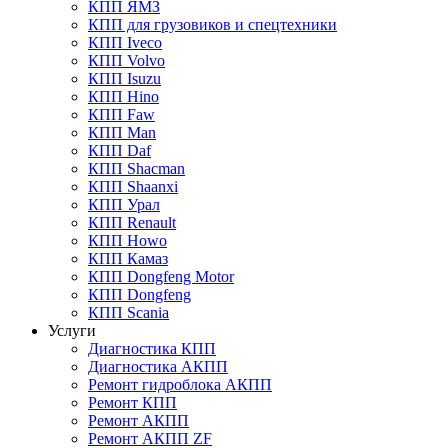
КПП ЯМЗ
КПП для грузовиков и спецтехники
КПП Iveco
КПП Volvo
КПП Isuzu
КПП Hino
КПП Faw
КПП Man
КПП Daf
КПП Shacman
КПП Shaanxi
КПП Урал
КПП Renault
КПП Howo
КПП Камаз
КПП Dongfeng Motor
КПП Dongfeng
КПП Scania
Услуги
Диагностика КПП
Диагностика АКПП
Ремонт гидроблока АКПП
Ремонт КПП
Ремонт АКПП
Ремонт АКПП ZF