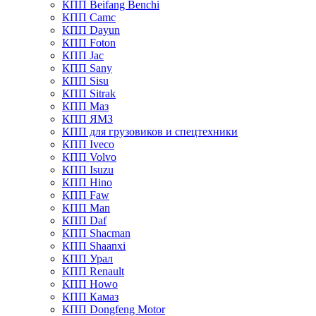
КПП Beifang Benchi
КПП Camc
КПП Dayun
КПП Foton
КПП Jac
КПП Sany
КПП Sisu
КПП Sitrak
КПП Маз
КПП ЯМЗ
КПП для грузовиков и спецтехники
КПП Iveco
КПП Volvo
КПП Isuzu
КПП Hino
КПП Faw
КПП Man
КПП Daf
КПП Shacman
КПП Shaanxi
КПП Урал
КПП Renault
КПП Howo
КПП Камаз
КПП Dongfeng Motor