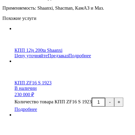
П
рименяемость: Shaanxi, S
hacman,
Кам
АЗ
и Маз.
Похожие услуги
КПП 12js 200ta Shaanxi
Цену уточняйте
Предзаказ
Подробнее
КПП ZF16 S 1923
В наличии
230 000 ₽
Количество товара КПП ZF16 S 1923
-
+
Подробнее